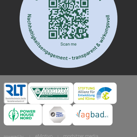
eMotivo
morbitzer media
powered by
|
|