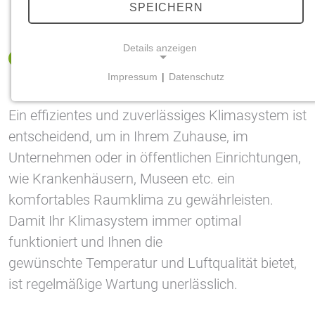
SPEICHERN
Details anzeigen
1. Warum ist Klimasystem-Wartung
so wichtig?
Impressum
|
Datenschutz
NOTWENDIGE COOKIES
Notwendige Cookies ermöglichen grundlegende
Ein effizientes und zuverlässiges Klimasystem ist
Funktionen und sind für die einwandfreie Funktion
entscheidend, um in Ihrem Zuhause, im
der Website erforderlich.
Unternehmen oder in öffentlichen Einrichtungen,
wie Krankenhäusern, Museen etc. ein
Einverständnis-Cookie
komfortables Raumklima zu gewährleisten.
Name:
Damit Ihr Klimasystem immer optimal
cookie_consent
funktioniert und Ihnen die
Zweck:
gewünschte Temperatur und Luftqualität bietet,
Dieser Cookie speichert die ausgewählten
Einverständnis-Optionen des Benutzers
ist regelmäßige Wartung unerlässlich.
Cookie Laufzeit: