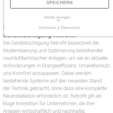
SPEICHERN
Gerätetüchtigung Retrofit für raumlufttechnische
Bestandsanlagen
Details anzeigen
Was versteht man unter der
Impressum
|
Datenschutz
NOTWENDIGE COOKIES
Gerätetüchtigung Retrofit?
Notwendige Cookies ermöglichen grundlegende
Die Gerätetüchtigung Retrofit bezeichnet die
Funktionen und sind für die einwandfreie Funktion
Modernisierung und Optimierung bestehender
der Website erforderlich.
raumlufttechnischer Anlagen, um sie an aktuelle
Einverständnis-Cookie
Anforderungen in Energieeffizienz, Umweltschutz
und Komfort anzupassen. Dabei werden
Name:
cookie_consent
bestehende Systeme auf den neuesten Stand
der Technik gebracht, ohne dass eine komplette
Zweck:
Dieser Cookie speichert die ausgewählten
Neuinstallation erforderlich ist. Retrofit gilt als
Einverständnis-Optionen des Benutzers
kluge Investition für Unternehmen, die ihre
Cookie Laufzeit:
Anlagen wirtschaftlich und nachhaltig