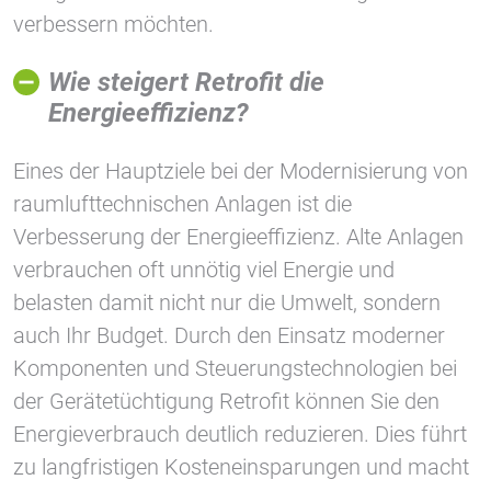
1 Jahr
verbessern möchten.
Wie steigert Retrofit die
STATISTIK
Energieeffizienz?
Statistik Cookies erfassen Informationen anonym.
Diese Informationen helfen uns zu verstehen, wie
Eines der Hauptziele bei der Modernisierung von
unsere Besucher unsere Website nutzen.
raumlufttechnischen Anlagen ist die
Google Tag Manager und Google
Verbesserung der Energieeffizienz. Alte Anlagen
Analytics
verbrauchen oft unnötig viel Energie und
belasten damit nicht nur die Umwelt, sondern
auch Ihr Budget. Durch den Einsatz moderner
EXTERNE MEDIEN
Komponenten und Steuerungstechnologien bei
Um Inhalte von Videoplattformen und Social Media
der Gerätetüchtigung Retrofit können Sie den
Plattformen anzeigen zu können, werden von
Energieverbrauch deutlich reduzieren. Dies führt
diesen externen Medien Cookies gesetzt.
zu langfristigen Kosteneinsparungen und macht
YouTube