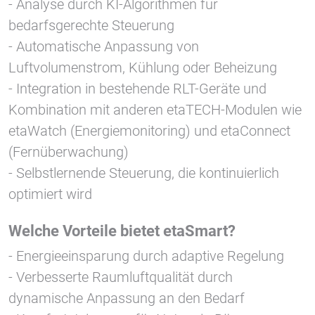
- Analyse durch KI-Algorithmen für
1 Jahr
bedarfsgerechte Steuerung
- Automatische Anpassung von
STATISTIK
Luftvolumenstrom, Kühlung oder Beheizung
Statistik Cookies erfassen Informationen anonym.
- Integration in bestehende RLT-Geräte und
Diese Informationen helfen uns zu verstehen, wie
Kombination mit anderen etaTECH-Modulen wie
unsere Besucher unsere Website nutzen.
etaWatch (Energiemonitoring) und etaConnect
Google Tag Manager und Google
(Fernüberwachung)
Analytics
- Selbstlernende Steuerung, die kontinuierlich
optimiert wird
EXTERNE MEDIEN
Welche Vorteile bietet etaSmart?
Um Inhalte von Videoplattformen und Social Media
- Energieeinsparung durch adaptive Regelung
Plattformen anzeigen zu können, werden von
- Verbesserte Raumluftqualität durch
diesen externen Medien Cookies gesetzt.
dynamische Anpassung an den Bedarf
YouTube