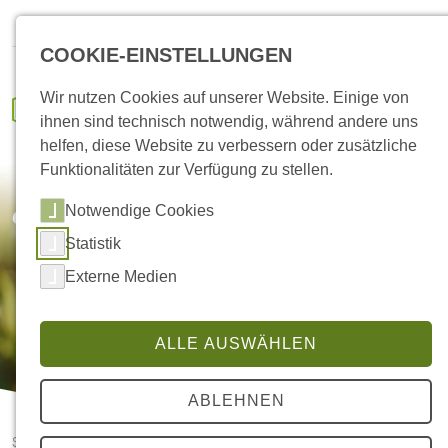
HANSA Klima
IVENCON
Kundenportal
Ersatzteile
COOKIE-EINSTELLUNGEN
Wir nutzen Cookies auf unserer Website. Einige von
ihnen sind technisch notwendig, während andere uns
helfen, diese Website zu verbessern oder zusätzliche
Funktionalitäten zur Verfügung zu stellen.
Notwendige Cookies
etaSmart – Was ist das?
Statistik
Externe Medien
ALLE AUSWÄHLEN
ABLEHNEN
Startseite
etaSmart – Intelligente Regelung von etaTECH