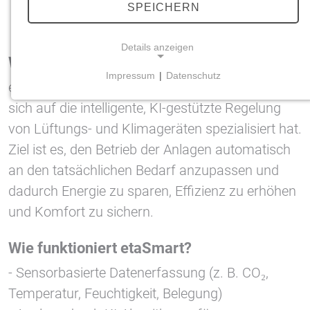
SPEICHERN
Details anzeigen
Was versteht man unter etaSmart?
Impressum
|
Datenschutz
etaSmart ist ein Service-Modul von etaTECH, das
NOTWENDIGE COOKIES
sich auf die intelligente, KI-gestützte Regelung
Notwendige Cookies ermöglichen grundlegende
Funktionen und sind für die einwandfreie Funktion
von Lüftungs- und Klimageräten spezialisiert hat.
der Website erforderlich.
Ziel ist es, den Betrieb der Anlagen automatisch
an den tatsächlichen Bedarf anzupassen und
Einverständnis-Cookie
dadurch Energie zu sparen, Effizienz zu erhöhen
Name:
und Komfort zu sichern.
cookie_consent
Zweck:
Wie funktioniert etaSmart?
Dieser Cookie speichert die ausgewählten
- Sensorbasierte Datenerfassung (z. B. CO₂,
Einverständnis-Optionen des Benutzers
Temperatur, Feuchtigkeit, Belegung)
Cookie Laufzeit: