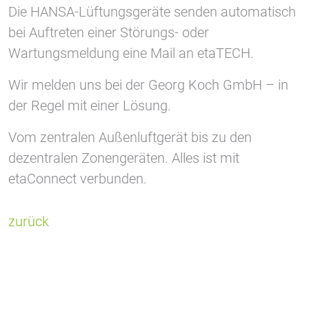
1 Jahr
Die HANSA-Lüftungsgeräte senden automatisch
bei Auftreten einer Störungs- oder
Wartungsmeldung eine Mail an etaTECH.
STATISTIK
Statistik Cookies erfassen Informationen anonym.
Wir melden uns bei der Georg Koch GmbH – in
Diese Informationen helfen uns zu verstehen, wie
der Regel mit einer Lösung.
unsere Besucher unsere Website nutzen.
Vom zentralen Außenluftgerät bis zu den
Google Tag Manager und Google
dezentralen Zonengeräten. Alles ist mit
Analytics
etaConnect verbunden.
zurück
EXTERNE MEDIEN
Um Inhalte von Videoplattformen und Social Media
Plattformen anzeigen zu können, werden von
diesen externen Medien Cookies gesetzt.
YouTube